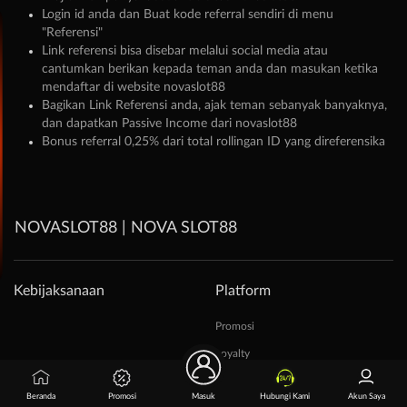
Login id anda dan Buat kode referral sendiri di menu
"Referensi"
Link referensi bisa disebar melalui social media atau
cantumkan berikan kepada teman anda dan masukan ketika
mendaftar di website novaslot88
Bagikan Link Referensi anda, ajak teman sebanyak banyaknya,
dan dapatkan Passive Income dari novaslot88
Bonus referral 0,25% dari total rollingan ID yang direferensika
NOVASLOT88 | NOVA SLOT88
Kebijaksanaan
Platform
Promosi
Loyalty
Referral
Beranda
Promosi
Masuk
Hubungi Kami
Akun Saya