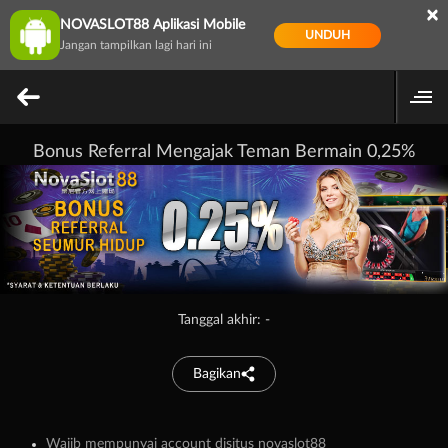
×
NOVASLOT88 Aplikasi Mobile
UNDUH
Jangan tampilkan lagi hari ini
Bonus Referral Mengajak Teman Bermain 0,25%
Tanggal akhir: -
Bagikan
Wajib mempunyai account disitus novaslot88