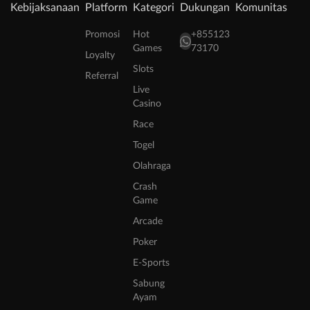
Kebijaksanaan
Platform
Kategori
Dukungan
Komunitas
Promosi
Hot
+855123
Games
73170
Loyalty
Slots
Referral
Live
Casino
Race
Togel
Olahraga
Crash
Game
Arcade
Poker
E-Sports
Sabung
Ayam