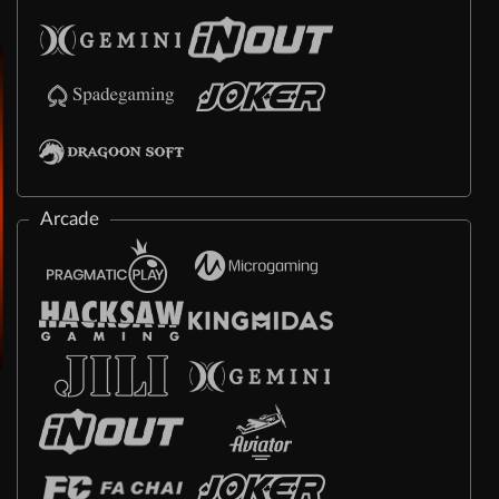
Arcade