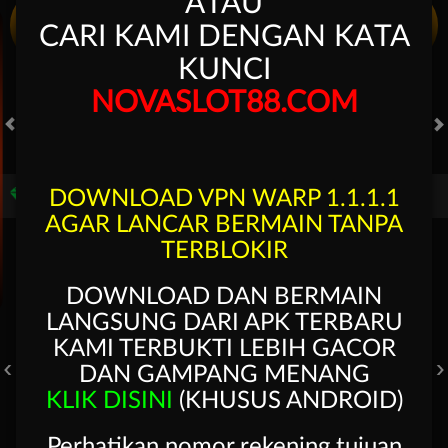
ATAU
IDR
12,670,409,500
CARI KAMI DENGAN KATA
KUNCI
NOVASLOT88.COM
HOT GAMES
SLOTS
LIVE CASINO
RACE
TOGEL
OL
DOWNLOAD VPN
WARP 1.1.1.1
Game Populer
AGAR LANCAR BERMAIN TANPA
TERBLOKIR
DOWNLOAD DAN BERMAIN
LANGSUNG DARI APK TERBARU
KAMI TERBUKTI LEBIH GACOR
Gates of Olympus POP
Treasures of Aztec
Nezha 2
Mochi Man
DAN GAMPANG MENANG
KLIK DISINI
(KHUSUS ANDROID)
Beranda
Promosi
Masuk
Hubungi Kami
Akun Saya
Perhatikan nomor rekening tujuan