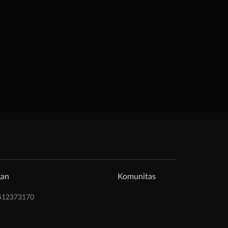
an
Komunitas
512373170