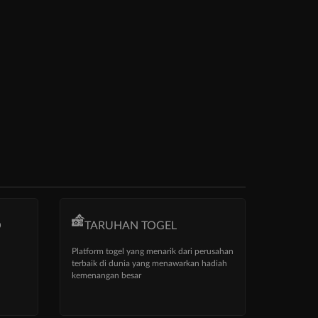
O
TARUHAN TOGEL
Platform togel yang menarik dari perusahan
terbaik di dunia yang menawarkan hadiah
kemenangan besar