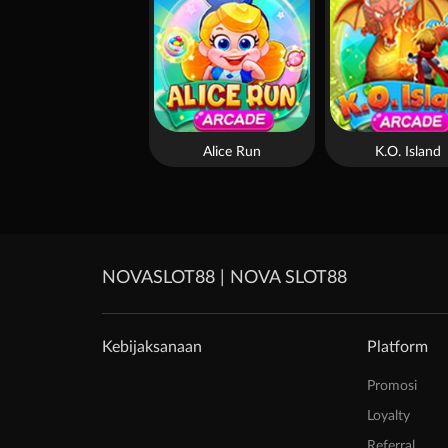
Alice Run
K.O. Island
NOVASLOT88 | NOVA SLOT88
Kebijaksanaan
Platform
Promosi
Loyalty
Referral