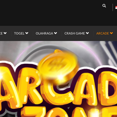
CE
TOGEL
OLAHRAGA
CRASH GAME
ARCADE