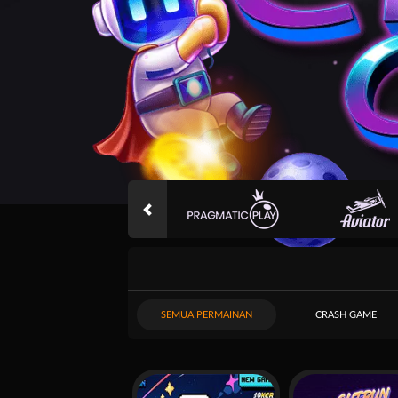
SEMUA PERMAINAN
CRASH GAME