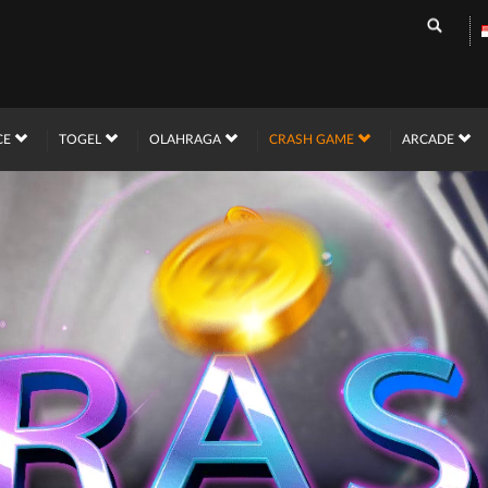
CE
TOGEL
OLAHRAGA
CRASH GAME
ARCADE