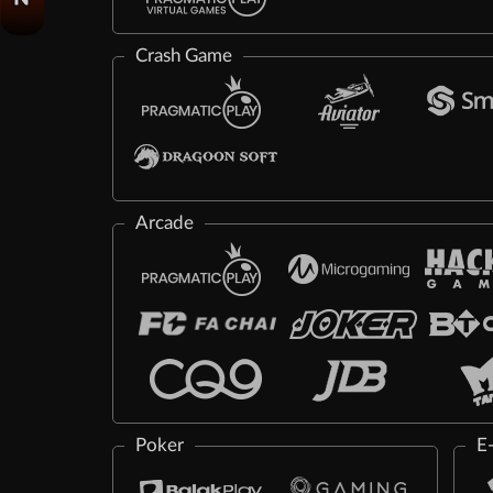
Crash Game
Arcade
Poker
E