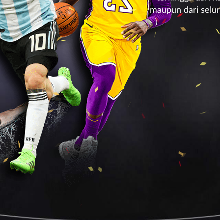
maupun dari selur