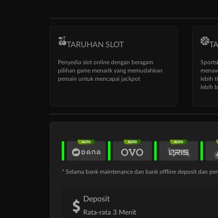
TARUHAN SLOT
T
Penyedia slot online dengan beragam
Sports
pilihan game menarik yang memudahkan
menawa
pemain untuk mencapai jackpot
lebih 
lebih 
* Selama bank maintenance dan bank offline deposit dan pen
Deposit
Rata-rata 3 Menit