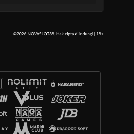
©2026 NOVASLOT88. Hak cipta dilindungi | 18+