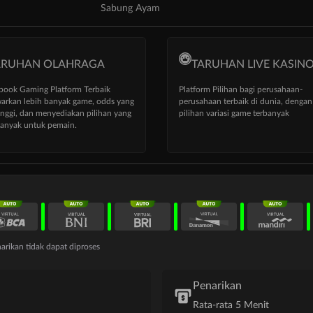
Sabung Ayam
ARUHAN OLAHRAGA
TARUHAN LIVE KASIN
book Gaming Platform Terbaik
Platform Pilihan bagi perusahaan-
rkan lebih banyak game, odds yang
perusahaan terbaik di dunia, dengan
tinggi, dan menyediakan pilihan yang
pilihan variasi game terbanyak
banyak untuk pemain.
arikan tidak dapat diproses
Penarikan
Rata-rata 5 Menit