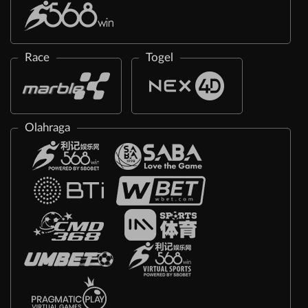
Race
Togel
Olahraga