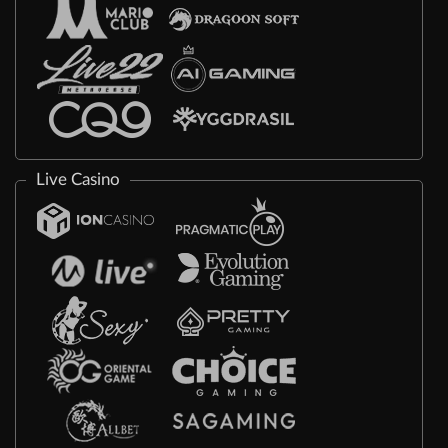
Live Casino