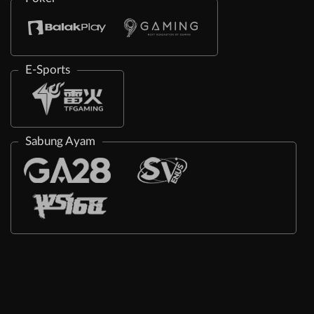
E-Sports
Sabung Ayam