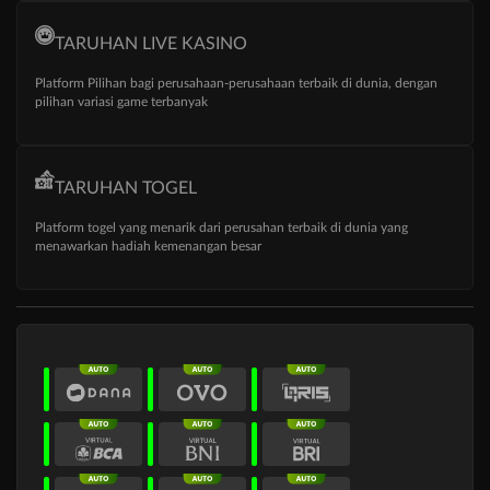
TARUHAN LIVE KASINO
Platform Pilihan bagi perusahaan-perusahaan terbaik di dunia, dengan
pilihan variasi game terbanyak
TARUHAN TOGEL
Platform togel yang menarik dari perusahan terbaik di dunia yang
menawarkan hadiah kemenangan besar