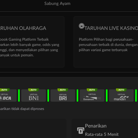
Sabung Ayam
ARUHAN OLAHRAGA
TARUHAN LIVE KASIN
book Gaming Platform Terbaik
Platform Pilihan bagi perusahaan-
rkan lebih banyak game, odds yang
perusahaan terbaik di dunia, dengan
tinggi, dan menyediakan pilihan yang
pilihan variasi game terbanyak
banyak untuk pemain.
arikan tidak dapat diproses
Penarikan
Rata-rata 5 Menit