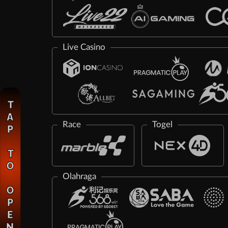
Live Casino
TAP TO OPEN
Race
Togel
Olahraga