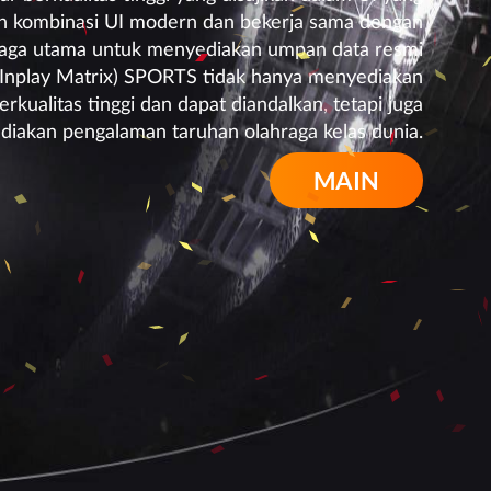
n kombinasi UI modern dan bekerja sama dengan
raga utama untuk menyediakan umpan data resmi
 (Inplay Matrix) SPORTS tidak hanya menyediakan
rkualitas tinggi dan dapat diandalkan, tetapi juga
iakan pengalaman taruhan olahraga kelas dunia.
MAIN