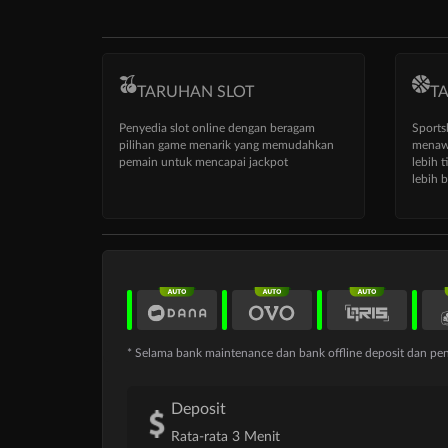
TARUHAN SLOT
T
Penyedia slot online dengan beragam
Sports
pilihan game menarik yang memudahkan
menawa
pemain untuk mencapai jackpot
lebih 
lebih 
* Selama bank maintenance dan bank offline deposit dan pen
Deposit
Rata-rata 3 Menit