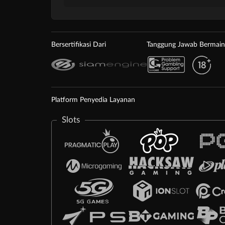
Bersertifikasi Dari
Tanggung Jawab Bermain
Platform Penyedia Layanan
Slots