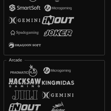
Arcade