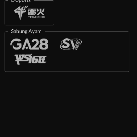
E-Sports
Sabung Ayam