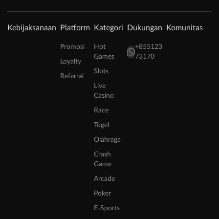
Kebijaksanaan
Platform
Kategori
Dukungan
Komunitas
Promosi
Hot
+855123
Games
73170
Loyalty
Slots
Referral
Live
Casino
Race
Togel
Olahraga
Crash
Game
Arcade
Poker
E-Sports