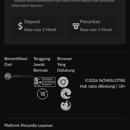
* Selama bank maintenance dan bank offline deposit dan penarikan
tidak dapat diproses
Deposit
Penarikan
Rata-rata 3 Menit
Rata-rata 5 Menit
Bersertifikasi
Tanggung
Browser
Dari
Jawab
Yang
Bermain
Didukung
©2026 NOVASLOT88.
Hak cipta dilindungi | 18+
Platform Penyedia Layanan