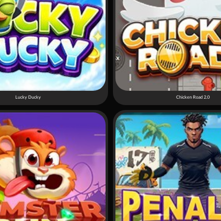
Lucky Ducky
Chicken Road 2.0