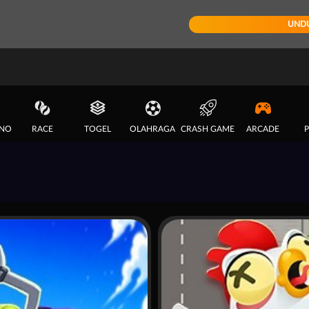
UND
INO
RACE
TOGEL
OLAHRAGA
CRASH GAME
ARCADE