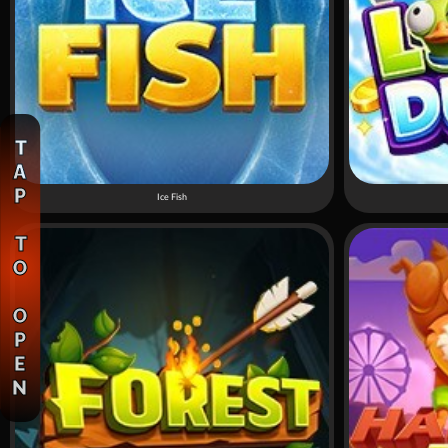
TAP TO OPEN
Ice Fish